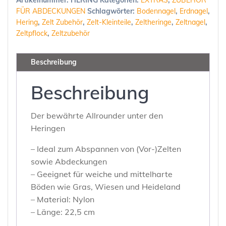
Artikelnummer:
HERING
Kategorien:
EXTRAS
,
ZUBEHÖR
Menge
FÜR ABDECKUNGEN
Schlagwörter:
Bodennagel
,
Erdnagel
,
Hering
,
Zelt Zubehör
,
Zelt-Kleinteile
,
Zeltheringe
,
Zeltnagel
,
Zeltpflock
,
Zeltzubehör
Beschreibung
Beschreibung
Der bewährte Allrounder unter den
Heringen
– Ideal zum Abspannen von (Vor-)Zelten
sowie Abdeckungen
– Geeignet für weiche und mittelharte
Böden wie Gras, Wiesen und Heideland
– Material: Nylon
– Länge: 22,5 cm