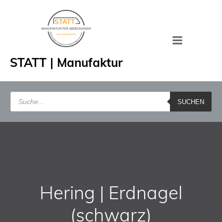
Zum
Inhalt
springen
STATT | Manufaktur
Products
search
SUCHEN
Hering | Erdnagel
(schwarz)