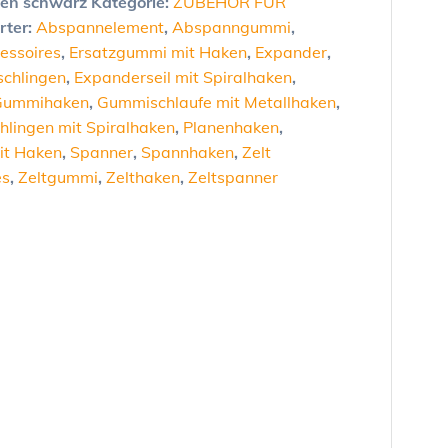
en schwarz
Kategorie:
ZUBEHÖR FÜR
rter:
Abspannelement
,
Abspanngummi
,
essoires
,
Ersatzgummi mit Haken
,
Expander
,
chlingen
,
Expanderseil mit Spiralhaken
,
Gummihaken
,
Gummischlaufe mit Metallhaken
,
lingen mit Spiralhaken
,
Planenhaken
,
it Haken
,
Spanner
,
Spannhaken
,
Zelt
es
,
Zeltgummi
,
Zelthaken
,
Zeltspanner