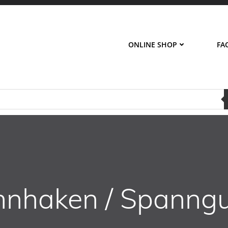
ONLINE SHOP
FA
nnhaken / Spanng