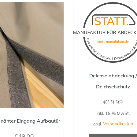
Deichselabdeckung /
Deichselschutz
€
19,99
inkl. 19 % MwSt.
enähter Eingang Aufbautür
zzgl.
Versandkosten
€
49,00