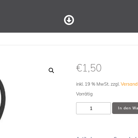
€
1,50
inkl. 19 % MwSt.
zzgl.
Versand
Vorrätig
Spannhaken
In den W
/
Spanngummi
Menge