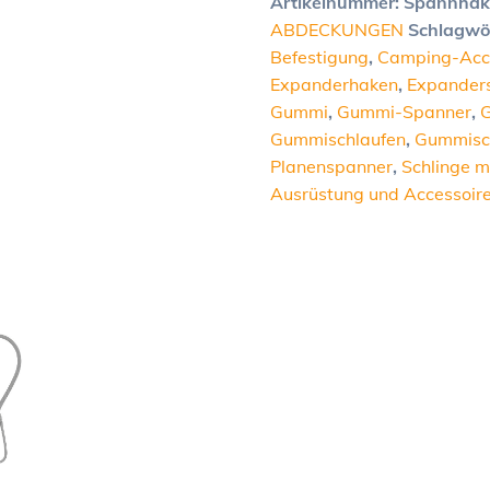
Artikelnummer:
Spannhak
ABDECKUNGEN
Schlagwö
Befestigung
,
Camping-Acc
Expanderhaken
,
Expanders
Gummi
,
Gummi-Spanner
,
Gummischlaufen
,
Gummisch
Planenspanner
,
Schlinge m
Ausrüstung und Accessoir