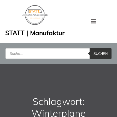
Zum
Inhalt
springen
STATT | Manufaktur
Products
search
SUCHEN
Schlagwort:
Winterplane