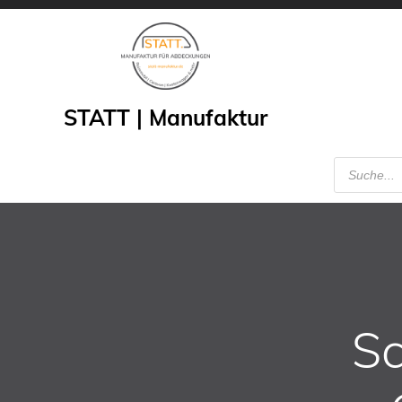
Zum
Inhalt
springen
STATT | Manufaktur
Products
search
Sc