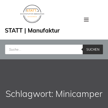
Zum
Inhalt
springen
STATT | Manufaktur
Products
search
SUCHEN
Schlagwort: Minicamper