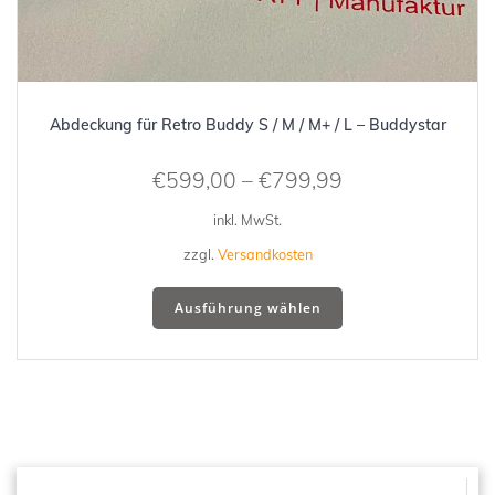
Abdeckung für Retro Buddy S / M / M+ / L – Buddystar
€
599,00
–
€
799,99
inkl. MwSt.
zzgl.
Versandkosten
Dieses
Ausführung wählen
Produkt
weist
mehrere
Varianten
auf.
Die
Optionen
können