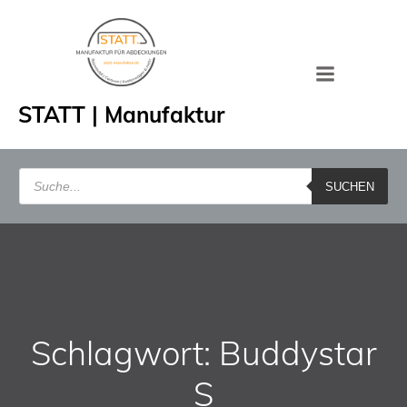
Zum
Inhalt
springen
STATT | Manufaktur
Products
search
SUCHEN
Schlagwort: Buddystar
S