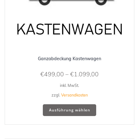
Ganzabdeckung Kastenwagen
€
499,00
–
€
1.099,00
inkl. MwSt.
zzgl.
Versandkosten
Dieses
Ausführung wählen
Produkt
weist
mehrere
Varianten
auf.