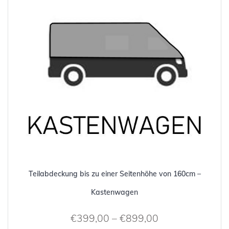
Die
Optionen
können
auf
der
Produktseite
gewählt
werden
Teilabdeckung bis zu einer Seitenhöhe von 160cm –
Kastenwagen
€
399,00
–
€
899,00