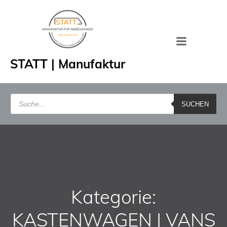
Zum
Inhalt
springen
STATT | Manufaktur
Products
search
SUCHEN
Kategorie:
KASTENWAGEN | VANS