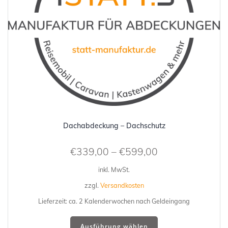
Produktseite
gewählt
werden
Dachabdeckung – Dachschutz
€
339,00
–
€
599,00
inkl. MwSt.
zzgl.
Versandkosten
Lieferzeit:
ca. 2 Kalenderwochen nach Geldeingang
Dieses
Ausführung wählen
Produkt