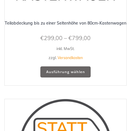
Teilabdeckung bis zu einer Seitenhöhe von 80cm-Kastenwagen
€
299,00
–
€
799,00
inkl. MwSt.
zzgl.
Versandkosten
Dieses
Ausführung wählen
Produkt
weist
mehrere
Varianten
auf.
Die
Optionen
können
auf
der